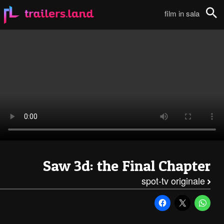
Saw 3D: Spot TV – 3111
film in sala
Cerca
Saw 3d: the Final Chapter
spot-tv originale