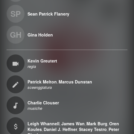
SP
Sean Patrick Flanery
GH
Gina Holden
Kevin Greutert
regia
Patrick Melton
Marcus Dunstan
,
sceenggiatura
Charlie Clouser
musiche
Leigh Whannell
James Wan
Mark Burg
Oren
,
,
,
Koules
Daniel J. Heffner
Stacey Testro
Peter
,
,
,