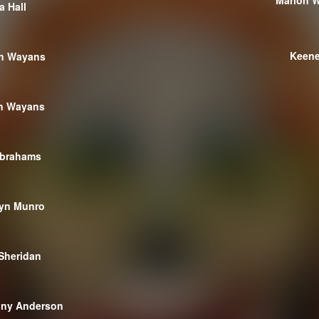
Marlon 
a Hall
Keene
n Wayans
n Wayans
Abrahams
yn Munro
Sheridan
ny Anderson