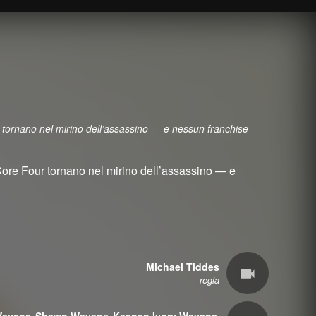
ur tornano nel mirino dell’assassino — e nessun franchise
i Core Four tornano nel mirino dell’assassino — e
Michael Tiddes
regia