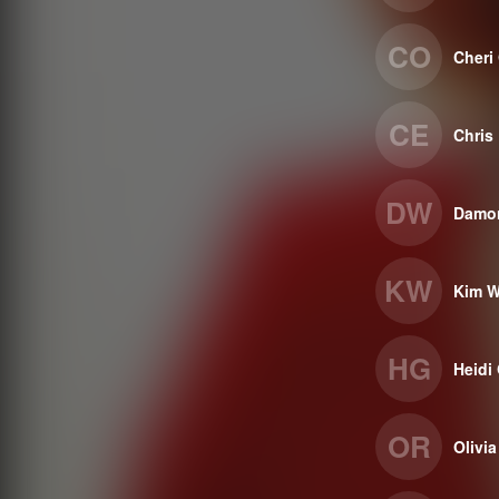
CO
Cheri 
CE
Chris 
DW
Damon
KW
Kim 
HG
Heidi
OR
Olivi