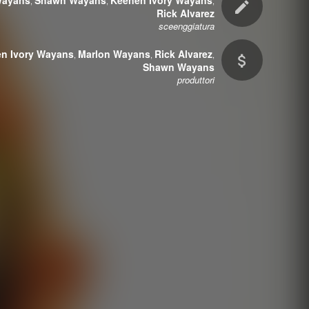
Wayans
Shawn Wayans
Keenen Ivory Wayans
,
,
,
Rick Alvarez
sceenggiatura
n Ivory Wayans
Marlon Wayans
Rick Alvarez
,
,
,
Shawn Wayans
produttori