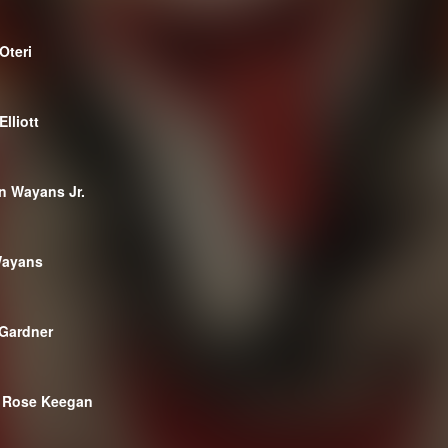
Oteri
Elliott
 Wayans Jr.
Wayans
 Gardner
a Rose Keegan