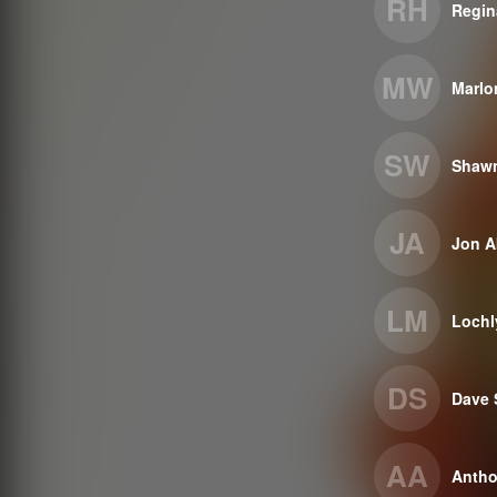
RH
Regin
MW
Marlo
SW
Shaw
JA
Jon 
LM
Lochl
DS
Dave 
AA
Antho