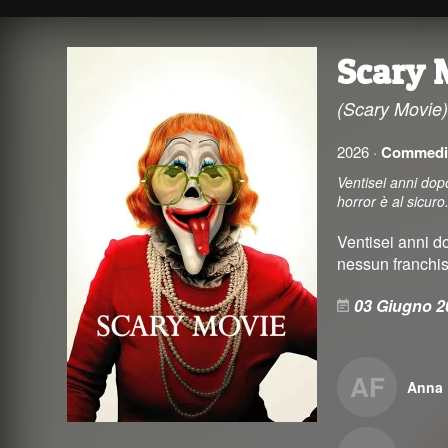
Scary 
(Scary Movie
2026 ·
Commedi
Ventisei anni dop
horror è al sicuro
Ventisei anni do
nessun franchise
03 Giugno 2
AF
Anna 