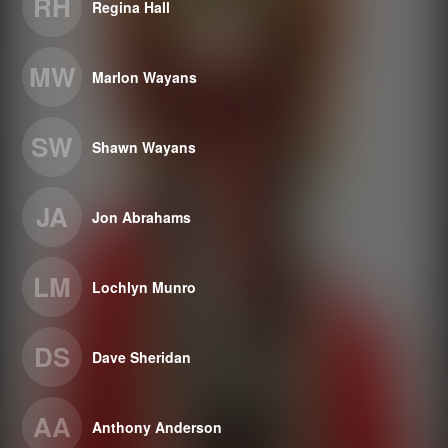
RH
Regina Hall
MW
Marlon Wayans
SW
Shawn Wayans
JA
Jon Abrahams
LM
Lochlyn Munro
DS
Dave Sheridan
AA
Anthony Anderson