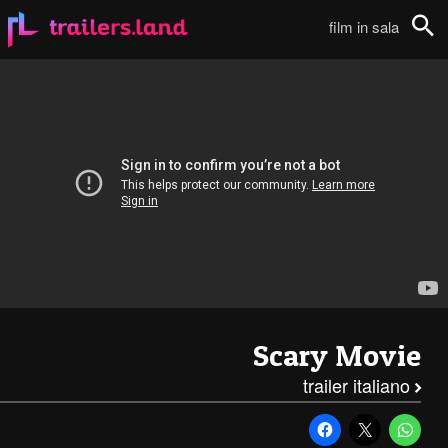
Scary Movie – Trailer ufficiale italiano111
film in sala
Cerca
Scary Movie
trailer italiano