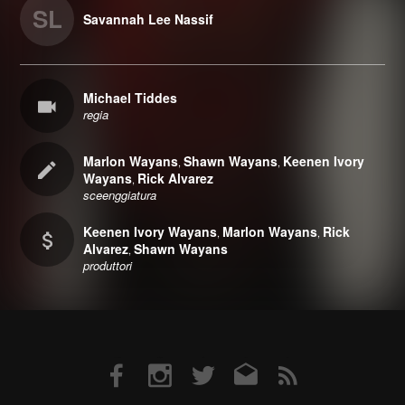
SL
Savannah Lee Nassif
Michael Tiddes
regia
Marlon Wayans
Shawn Wayans
Keenen Ivory
,
,
Wayans
Rick Alvarez
,
sceenggiatura
Keenen Ivory Wayans
Marlon Wayans
Rick
,
,
Alvarez
Shawn Wayans
,
produttori
Facebook
Instagram
Twitter
Email
RSS