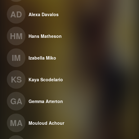
AD
Alexa Davalos
HM
Hans Matheson
IM
Izabella Miko
KS
Kaya Scodelario
GA
Gemma Arterton
MA
Mouloud Achour