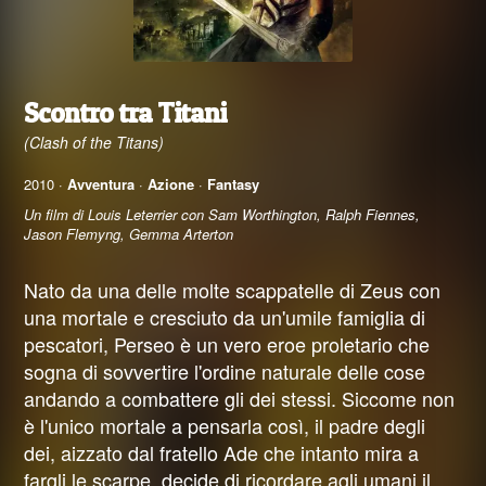
Scontro tra Titani
(Clash of the Titans)
2010 ·
Avventura
·
Azione
·
Fantasy
Un film di Louis Leterrier con Sam Worthington, Ralph Fiennes,
Jason Flemyng, Gemma Arterton
Nato da una delle molte scappatelle di Zeus con
una mortale e cresciuto da un'umile famiglia di
pescatori, Perseo è un vero eroe proletario che
sogna di sovvertire l'ordine naturale delle cose
andando a combattere gli dei stessi. Siccome non
è l'unico mortale a pensarla così, il padre degli
dei, aizzato dal fratello Ade che intanto mira a
fargli le scarpe, decide di ricordare agli umani il