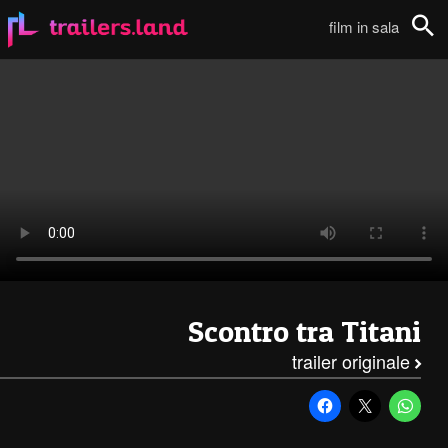
Scontro Tra Titani: Secondo Trailer111
film in sala
Cerca
Scontro tra Titani
trailer originale