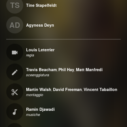
TS
Tine Stapelfeldt
AD
Agyness Deyn
Louis Leterrier
regia
Travis Beacham
Phil Hay
Matt Manfredi
,
,
sceenggiatura
Martin Walsh
David Freeman
Vincent Tabaillon
,
,
montaggio
Ramin Djawadi
musiche