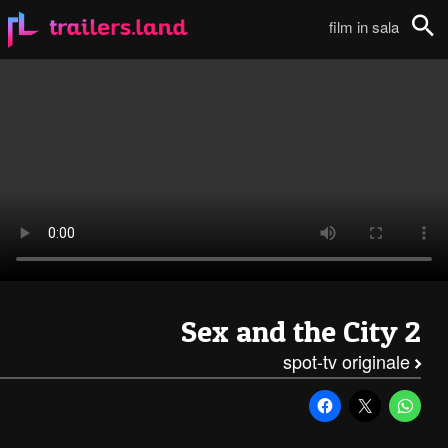
Sex and the City 2: Spot TV – A111
film in sala
Cerca
Sex and the City 2
spot-tv originale