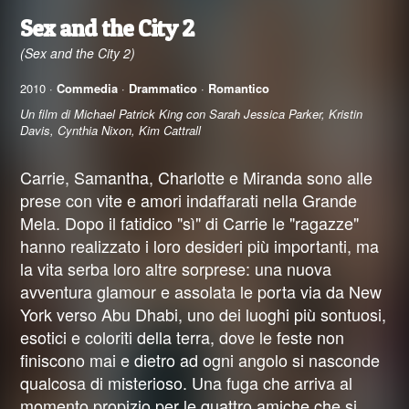
Sex and the City 2
(Sex and the City 2)
2010 ·
Commedia
·
Drammatico
·
Romantico
Un film di Michael Patrick King con Sarah Jessica Parker, Kristin
Davis, Cynthia Nixon, Kim Cattrall
Carrie, Samantha, Charlotte e Miranda sono alle
prese con vite e amori indaffarati nella Grande
Mela. Dopo il fatidico "sì" di Carrie le "ragazze"
hanno realizzato i loro desideri più importanti, ma
la vita serba loro altre sorprese: una nuova
avventura glamour e assolata le porta via da New
York verso Abu Dhabi, uno dei luoghi più sontuosi,
esotici e coloriti della terra, dove le feste non
finiscono mai e dietro ad ogni angolo si nasconde
qualcosa di misterioso. Una fuga che arriva al
momento propizio per le quattro amiche che si