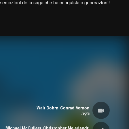
le emozioni della saga che ha conquistato generazioni!
Walt Dohrn
Conrad Vernon
,
regia
Michael McCullers
Christopher Meledandri
,