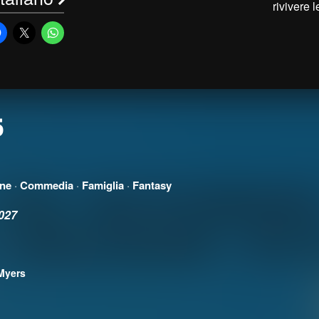
rivivere 
5
ne
·
Commedia
·
Famiglia
·
Fantasy
027
Myers