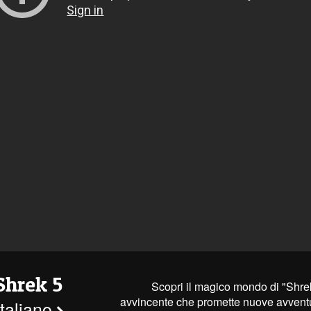
Shrek 5
Scopri il magico mondo di "Shrek 
avvincente che promette nuove avventur
 italiano