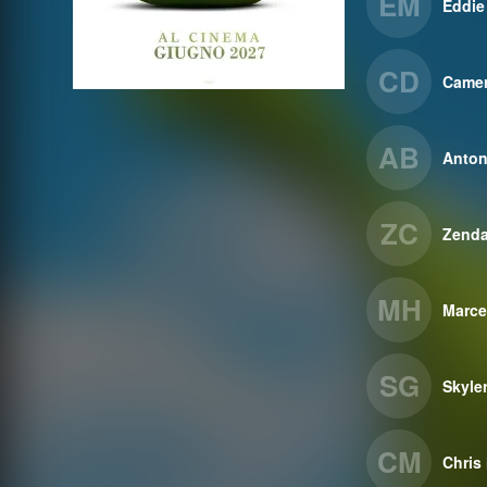
EM
Eddie
CD
Camer
AB
Anton
ZC
Zend
MH
Marce
SG
Skyle
CM
Chris 