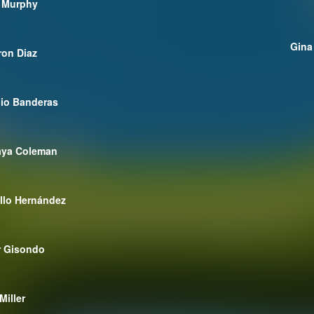
 Murphy
Gina
on Diaz
io Banderas
aya Coleman
llo Hernández
r Gisondo
Miller