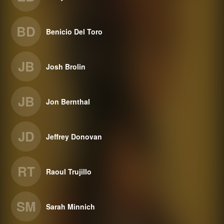
BD
Benicio Del Toro
JB
Josh Brolin
JB
Jon Bernthal
JD
Jeffrey Donovan
RT
Raoul Trujillo
SM
Sarah Minnich