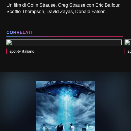
Un film di Colin Strause, Greg Strause con Eric Balfour,
Scottie Thompson, David Zayas, Donald Faison.
CORRELATI
spot-tv italiano
sp