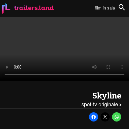
Skyline: Spot TV – 2111
film in sala
Cerca
Skyline
spot-tv originale