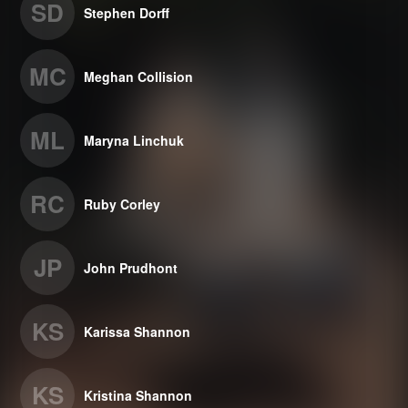
SD
Stephen Dorff
MC
Meghan Collision
ML
Maryna Linchuk
RC
Ruby Corley
JP
John Prudhont
KS
Karissa Shannon
KS
Kristina Shannon