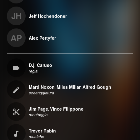
JH
Jeff Hochendoner
AP
Alex Pettyfer
D.j. Caruso
regia
Marti Noxon
Miles Millar
Alfred Gough
,
,
sceenggiatura
Jim Page
Vince Filippone
,
montaggio
Trevor Rabin
musiche