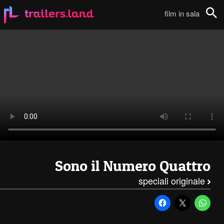
Sono il Numero Quattro: Featurette – Le Origini111
film in sala
Cerca
Sono il Numero Quattro
speciali originale