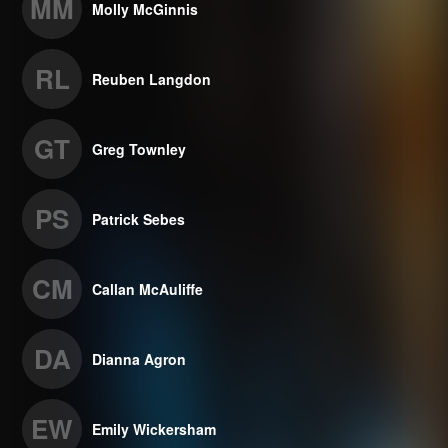
MM
Molly McGinnis
RL
Reuben Langdon
GT
Greg Townley
PS
Patrick Sebes
CM
Callan McAuliffe
DA
Dianna Agron
EW
Emily Wickersham