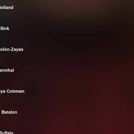
olland
 Sink
Colón-Zayas
ernthal
aya Coleman
 Batalon
Ruffalo