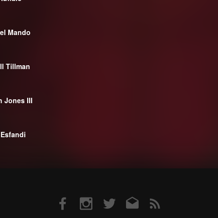
el Mando
ll Tillman
 Jones III
Esfandi
Facebook
Instagram
Twitter
Email
RSS