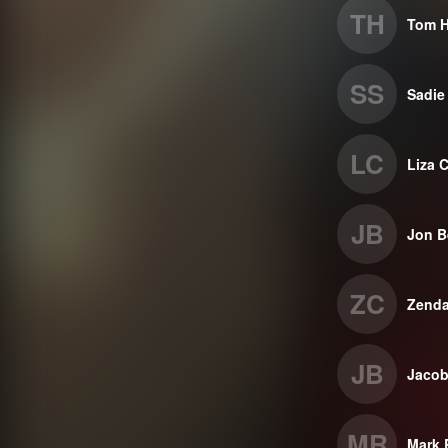
TH
Tom H
SS
Sadie
LC
Liza 
JB
Jon B
ZC
Zend
JB
Jacob
MR
Mark 