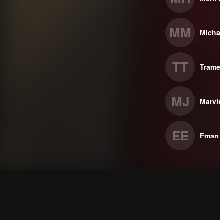
MM
Micha
TT
Trame
MJ
Marvin
EE
Eman 