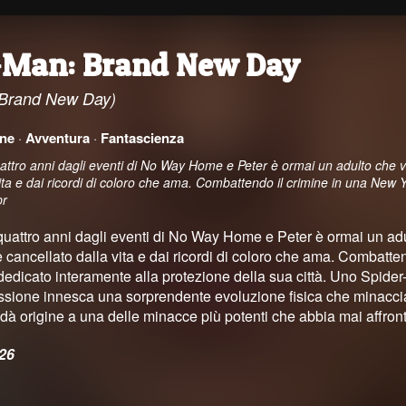
-Man: Brand New Day
 Brand New Day)
ne
·
Avventura
·
Fantascienza
uattro anni dagli eventi di No Way Home e Peter è ormai un adulto che
vita e dai ricordi di coloro che ama. Combattendo il crimine in una New
pr
quattro anni dagli eventi di No Way Home e Peter è ormai un a
 cancellato dalla vita e dai ricordi di coloro che ama. Combatte
dedicato interamente alla protezione della sua città. Uno Spider
ressione innesca una sorprendente evoluzione fisica che minacci
, dà origine a una delle minacce più potenti che abbia mai affront
026