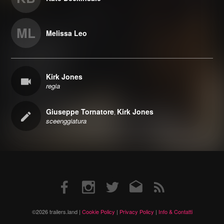
ML
Melissa Leo
Kirk Jones
regia
Giuseppe Tornatore
Kirk Jones
,
sceenggiatura
Facebook
Instagram
Twitter
Email
RSS
©2026 trailers.land |
Cookie Policy
|
Privacy Policy
|
Info & Contatti