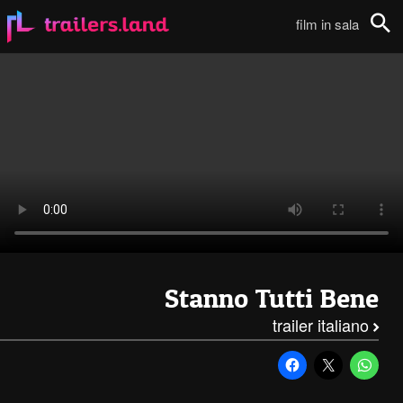
Stanno Tutti Bene: Trailer Italiano111
film in sala
Cerca
Stanno Tutti Bene
trailer italiano