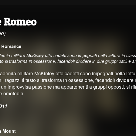
e Romeo
eo)
·
Romance
demia militare McKinley otto cadetti sono impegnati nella lettura in cl
esto si trasforma in ossessione, facendoli dividere in due gruppi ostili e
cademia militare McKinley otto cadetti sono impegnati nella lett
i ragazzi il testo si trasforma in ossessione, facendoli dividere 
a un’improvvisa passione ma appartenenti a gruppi opposti, si ri
à e omofobia.
011
n Mount