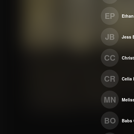
EP
Ethan
JB
Jess 
CC
Chris
CR
Celia
MN
Melis
BO
Babs