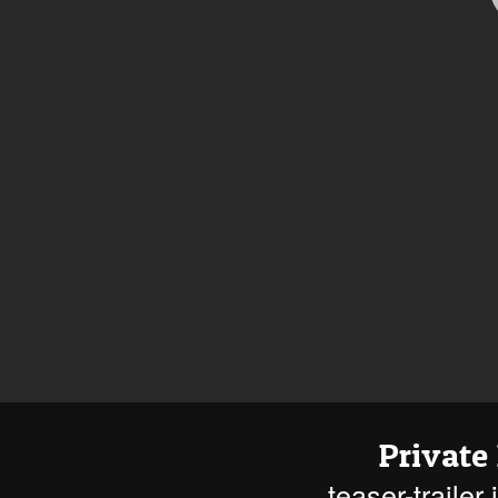
Private
teaser-trailer