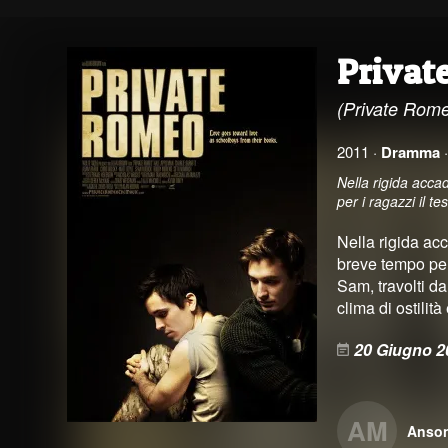
Privat
(Private Rom
2011 ·
Dramma
Nella rigida acca
per i ragazzi il t
Nella rigida ac
breve tempo per 
Sam, travolti d
clima di ostilit
20 Giugno 2
AM
Anso