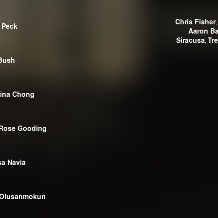
Chris Fisher
 Peck
Aaron Ba
Siracusa
Tr
,
Bush
tina Chong
 Rose Gooding
sa Navia
 Olusanmokun