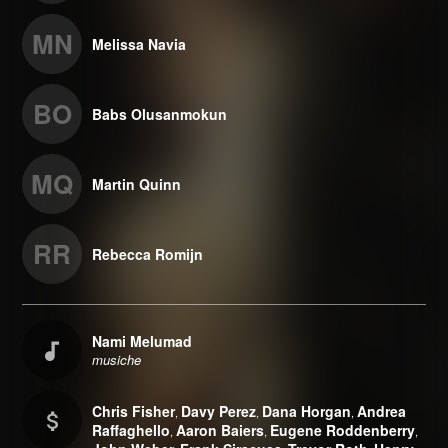
MN
Melissa Navia
BO
Babs Olusanmokun
MQ
Martin Quinn
RR
Rebecca Romijn
Nami Melumad
musiche
Chris Fisher
Davy Perez
Dana Horgan
Andrea
,
,
,
Raffaghello
Aaron Baiers
Eugene Roddenberry
,
,
,