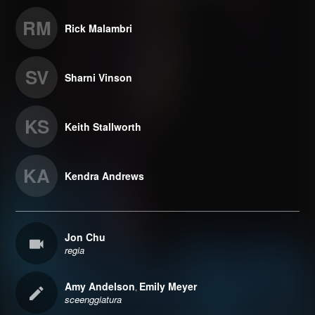
RM
Rick Malambri
SV
Sharni Vinson
KS
Keith Stallworth
KA
Kendra Andrews
Jon Chu
regia
Amy Andelson
Emily Meyer
,
sceenggiatura