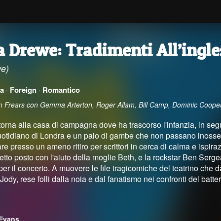
 Drewe: Tradimenti All’ingle
e)
a
·
Foreign
·
Romantico
en Frears con Gemma Arterton, Roger Allam, Bill Camp, Dominic Coope
rna alla casa di campagna dove ha trascorso l'infanzia, in seg
uotidiano di Londra e un paio di gambe che non passano inosserv
are presso un ameno ritiro per scrittori in cerca di calma e isp
etto posto con l'aiuto della moglie Beth, e la rockstar Ben Sergea
per il concerto. A muovere le file tragicomiche del teatrino ch
ody, rese folli dalla noia e dal fanatismo nei confronti del batter
Evans