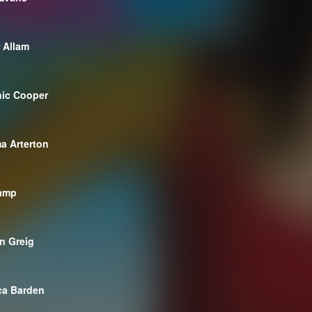
 Allam
ic Cooper
 Arterton
Camp
n Greig
ca Barden