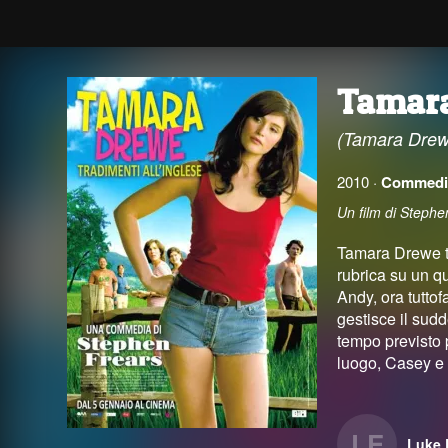
Tamara
(Tamara Drew
2010 ·
Commedi
Un film di Steph
Tamara Drewe to
rubrica su un q
Andy, ora tuttof
gestisce il sudd
tempo previsto 
luogo, Casey e J
LE
Luke 