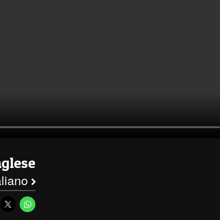
nglese
taliano