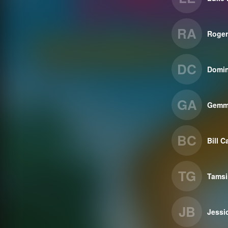
RA
Roger
DC
Domin
GA
Gemma
BC
Bill 
TG
Tamsi
JB
Jessi