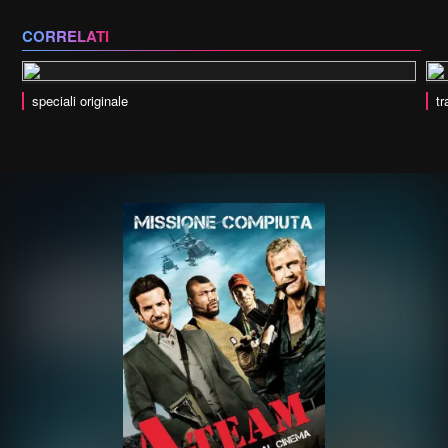
CORRELATI
speciali originale
tr