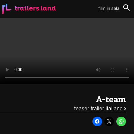
The A-Team: Teaser Trailer (Sottotitolato)111
film in sala
Cerca
A-team
teaser-trailer italiano