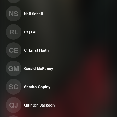
NS
Neil Schell
RL
Raj Lal
CE
C. Ernst Harth
GM
Gerald McRaney
SC
Sharlto Copley
QJ
Quinton Jackson