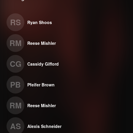
RS
Ryan Shoos
RM
Reese Mishler
CG
Cassidy Gifford
PB
Pfeifer Brown
RM
Reese Mishler
AS
Alexis Schneider