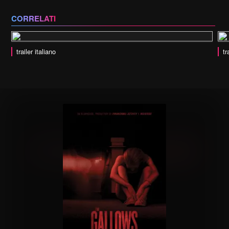
CORRELATI
trailer italiano
tr