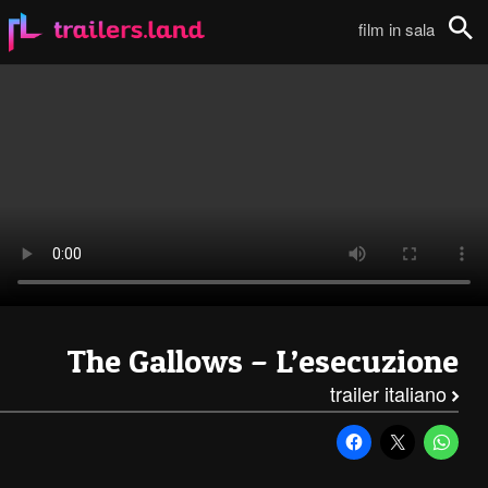
The Gallows – L’Esecuzione: Full Trailer Italiano111
film in sala
Cerca
The Gallows – L’esecuzione
trailer italiano