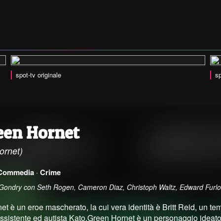
spot-tv originale
sp
een Hornet
ornet)
Commedia
·
Crime
l Gondry con Seth Rogen, Cameron Diaz, Christoph Waltz, Edward Furl
t è un eroe mascherato, la cui vera identità è Britt Reid, un tem
 assistente ed autista Kato.Green Hornet è un personaggio ideato