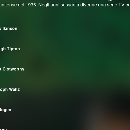
tunitense del 1936. Negli anni sessanta divenne una serie TV c
ilkinson
igh Tipton
t Clotworthy
toph Waltz
Rogen
hou