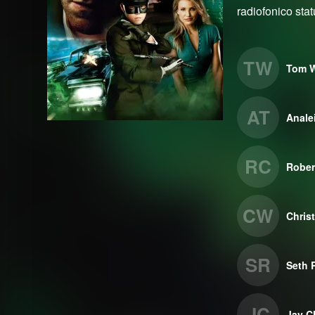
radiofonico sta
TW
Tom W
AT
Anale
RC
Rober
CW
Chris
SR
Seth 
JC
Jay C