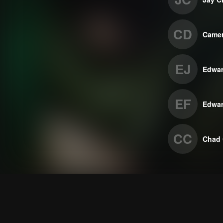
CD
Camer
EJ
Edwa
EF
Edwar
CC
Chad