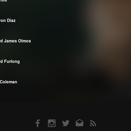
on Diaz
rd James Olmos
d Furlong
 Coleman
Facebook
Instagram
Twitter
Email
RSS