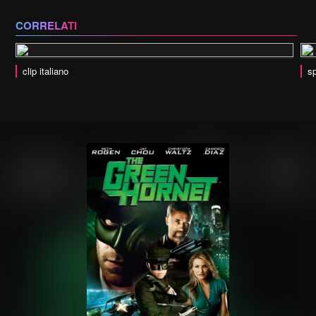
CORRELATI
clip italiano
sp