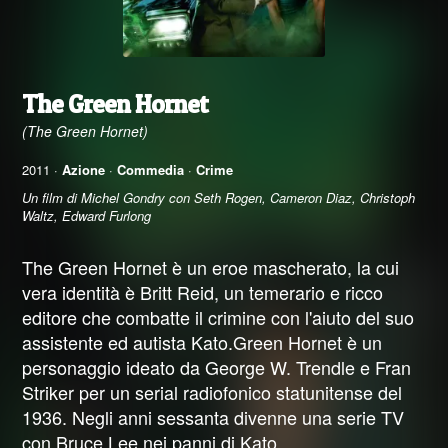
The Green Hornet
(The Green Hornet)
2011 ·
Azione
·
Commedia
·
Crime
Un film di Michel Gondry con Seth Rogen, Cameron Diaz, Christoph
Waltz, Edward Furlong
The Green Hornet è un eroe mascherato, la cui
vera identità è Britt Reid, un temerario e ricco
editore che combatte il crimine con l'aiuto del suo
assistente ed autista Kato.Green Hornet è un
personaggio ideato da George W. Trendle e Fran
Striker per un serial radiofonico statunitense del
1936. Negli anni sessanta divenne una serie TV
con Bruce Lee nei panni di Kato.