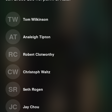
TW
Tom Wilkinson
AT
Analeigh Tipton
RC
Robert Clotworthy
CW
Christoph Waltz
SR
Seth Rogen
JC
Jay Chou