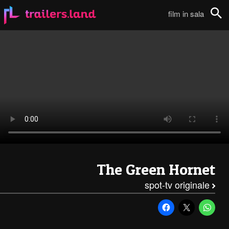
The Green Hornet: Spot TV – 5111
film in sala
Cerca
The Green Hornet
spot-tv originale