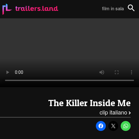
The Killer Inside Me: Clip – Amavo Joice111
film in sala
Cerca
The Killer Inside Me
clip italiano