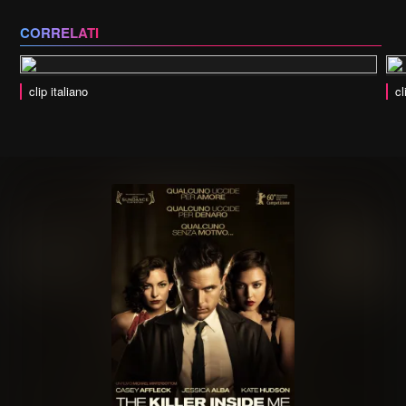
CORRELATI
clip italiano
cl