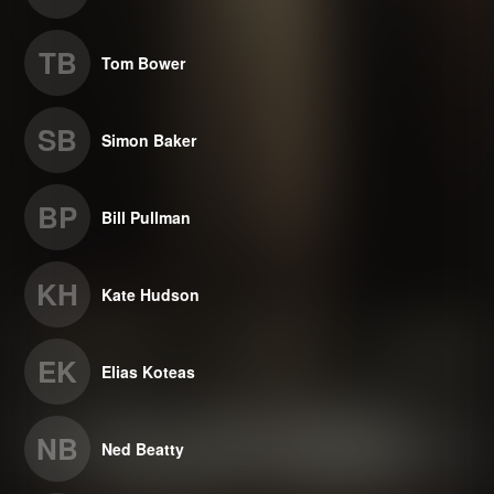
TB
Tom Bower
SB
Simon Baker
BP
Bill Pullman
KH
Kate Hudson
EK
Elias Koteas
NB
Ned Beatty