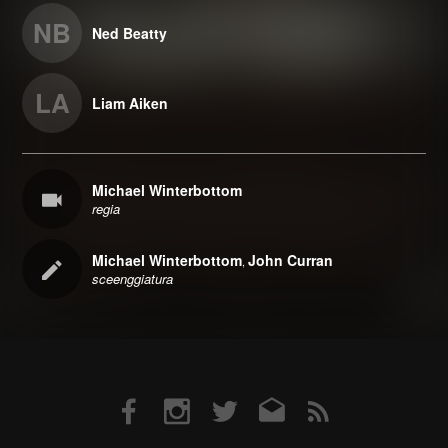
NB
Ned Beatty
LA
Liam Aiken
Michael Winterbottom
regia
Michael Winterbottom
John Curran
,
sceenggiatura
Facebook
Instagram
Twitter
Email
RSS