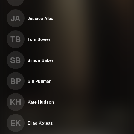
JA
Jessica Alba
TB
Tom Bower
SB
Simon Baker
BP
Bill Pullman
KH
Kate Hudson
EK
Elias Koteas