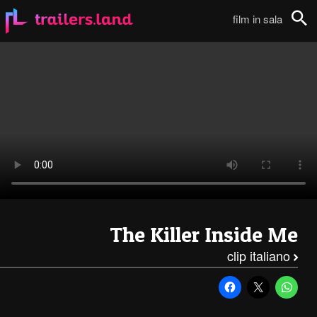
The Killer Inside Me: Clip – Piccola Cittadina (Sottotitolato in Italiano)111
film in sala
Cerca
The Killer Inside Me
clip italiano