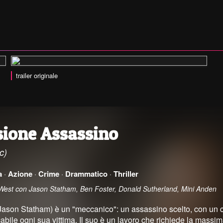
trailer originale
sione Assassino
c)
a
·
Azione
·
Crime
·
Drammatico
·
Thriller
 West con Jason Statham, Ben Foster, Donald Sutherland, Mini Anden
Jason Statham) è un "meccanico": un assassino scelto, con un c
bile ogni sua vittima. Il suo è un lavoro che richiede la massima