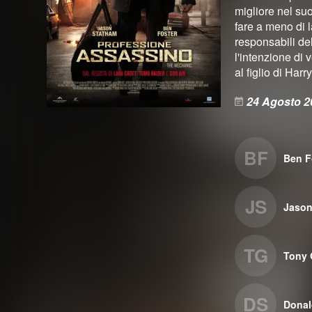
migliore nel s
fare a meno di l
responsabili del
l'intenzione di
al figlio di Harry
24 Agosto 2
BF
Ben F
JS
Jason
TG
Tony
DS
Donal