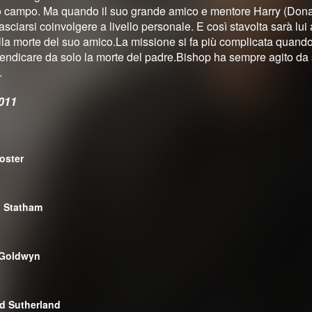
uo campo. Ma quando il suo grande amico e mentore Harry (Dona
asciarsi coinvolgere a livello personale. E così stavolta sarà lui 
la morte del suo amico.La missione si fa più complicata quando Ste
 vendicare da solo la morte del padre.Bishop ha sempre agito da 
.
011
oster
 Statham
 Goldwyn
d Sutherland