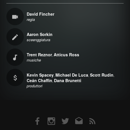
David Fincher
regia
Aaron Sorkin
sceenggiatura
Trent Reznor
Atticus Ross
,
musiche
Kevin Spacey
Michael De Luca
Scott Rudin
,
,
,
Ceán Chaffin
Dana Brunetti
,
produttori
Facebook
Instagram
Twitter
Email
RSS