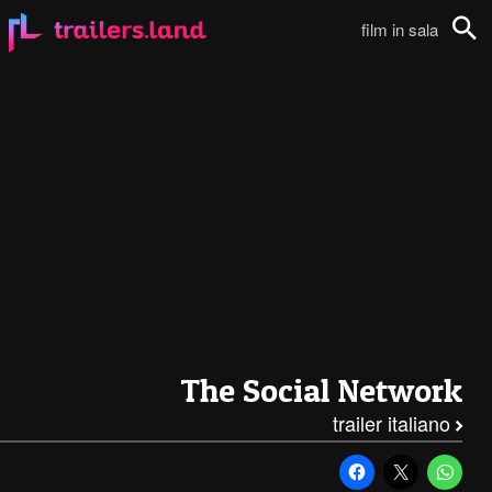
The Social Network: Secondo Trailer Italiano111
film in sala
Cerca
The Social Network
trailer italiano