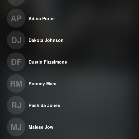
AP
Adina Porter
DJ
Dakota Johnson
DF
Dustin Fitzsimons
RM
Rooney Mara
RJ
Rashida Jones
MJ
Malese Jow