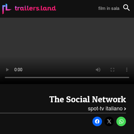
The Social Network: Spot TV – 1 (Italiano)111
film in sala
Cerca
The Social Network
spot-tv italiano