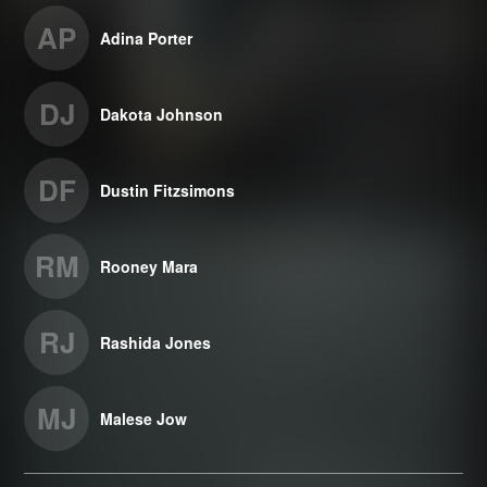
AP
Adina Porter
DJ
Dakota Johnson
DF
Dustin Fitzsimons
RM
Rooney Mara
RJ
Rashida Jones
MJ
Malese Jow