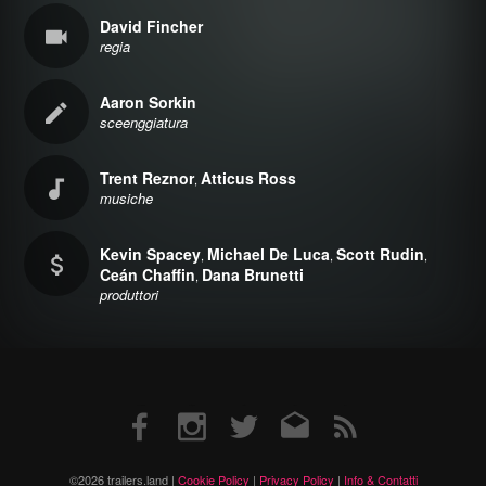
David Fincher
regia
Aaron Sorkin
sceenggiatura
Trent Reznor
Atticus Ross
,
musiche
Kevin Spacey
Michael De Luca
Scott Rudin
,
,
,
Ceán Chaffin
Dana Brunetti
,
produttori
Facebook
Instagram
Twitter
Email
RSS
©2026 trailers.land |
Cookie Policy
|
Privacy Policy
|
Info & Contatti