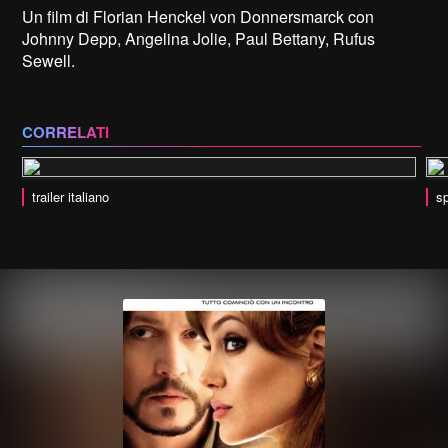
Un film di Florian Henckel von Donnersmarck con
Johnny Depp, Angelina Jolie, Paul Bettany, Rufus
Sewell.
CORRELATI
trailer italiano
sp