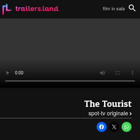
The Tourist: Spot TV – 2111
film in sala
Cerca
The Tourist
spot-tv originale