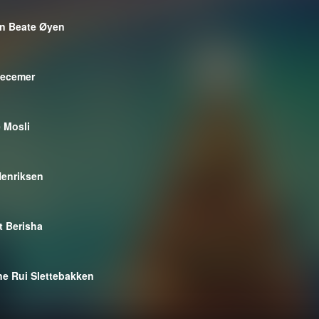
n Beate Øyen
Necemer
e Mosli
Henriksen
t Berisha
ine Rui Slettebakken