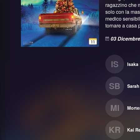
ragazzino che m
solo con la mas
medico sensibil
tornare a casa 
03 Dicembre
IS
Isaka
SB
Sarah
MI
Morte
KR
Kai R