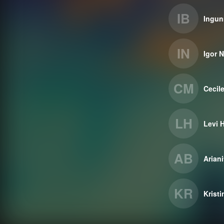
IB
Ingun
IN
Igor 
CM
Cecil
LH
Levi 
AB
Ariani
KR
Krist