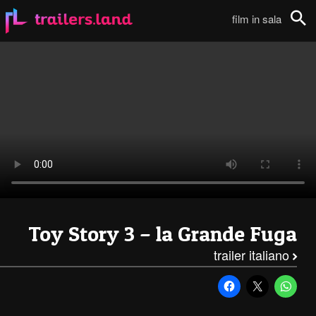
Toy Story 3: Trailer Antipirateria111
film in sala
Cerca
Toy Story 3 – la Grande Fuga
trailer italiano