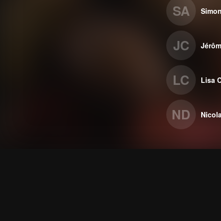
SA
Simon
JC
Jérô
LC
Lisa 
ND
Nicola