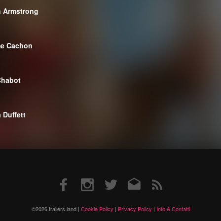
 Armstrong
me Cachon
Chabot
 Duffett
Facebook
Instagram
Twitter
Email
RSS
©2026 trailers.land |
Cookie Policy
|
Privacy Policy
|
Info & Contatti