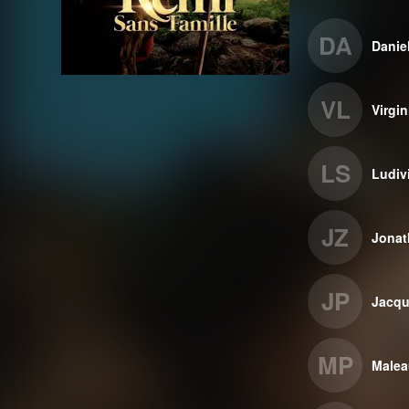
DA
Danie
VL
Virgi
LS
Ludiv
JZ
Jonat
JP
Jacqu
MP
Malea