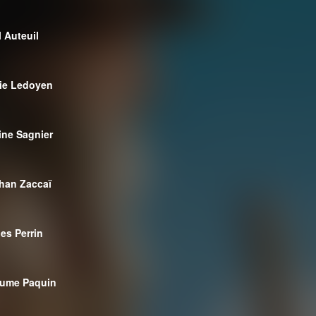
l Auteuil
nie Ledoyen
ine Sagnier
han Zaccaï
es Perrin
ume Paquin