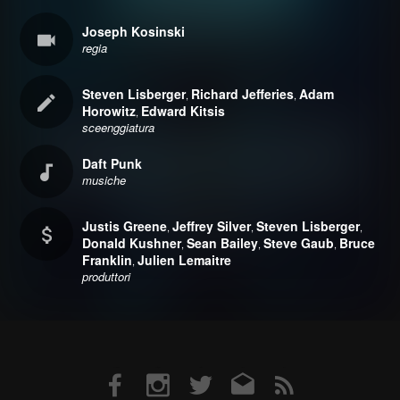
Joseph Kosinski
regia
Steven Lisberger
Richard Jefferies
Adam
,
,
Horowitz
Edward Kitsis
,
sceenggiatura
Daft Punk
musiche
Justis Greene
Jeffrey Silver
Steven Lisberger
,
,
,
Donald Kushner
Sean Bailey
Steve Gaub
Bruce
,
,
,
Franklin
Julien Lemaitre
,
produttori
Facebook
Instagram
Twitter
Email
RSS