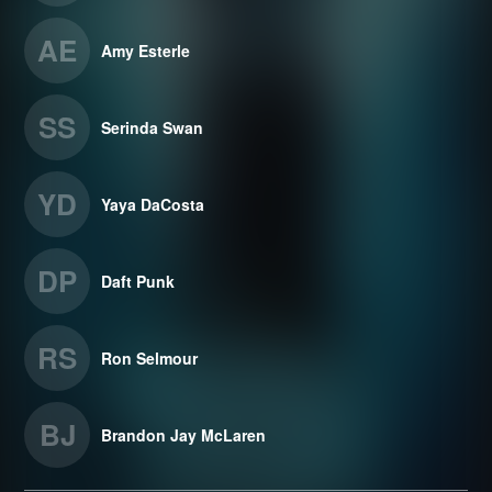
AE
Amy Esterle
SS
Serinda Swan
YD
Yaya DaCosta
DP
Daft Punk
RS
Ron Selmour
BJ
Brandon Jay McLaren