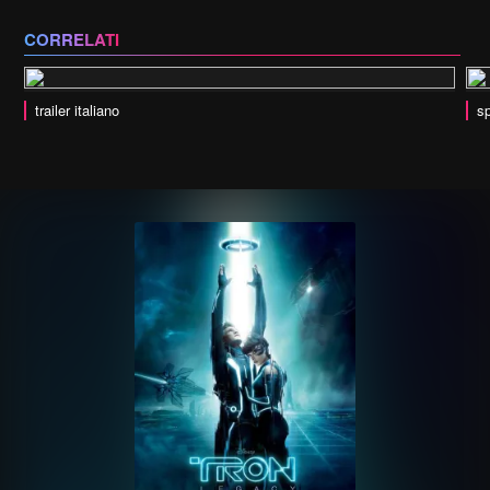
CORRELATI
trailer italiano
sp