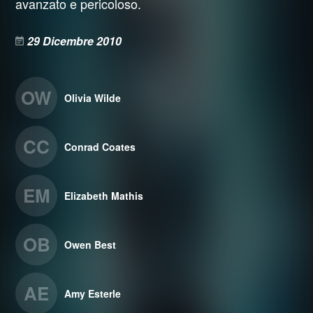
avanzato e pericoloso.
29 Dicembre 2010
OW
Olivia Wilde
CC
Conrad Coates
EM
Elizabeth Mathis
OB
Owen Best
AE
Amy Esterle