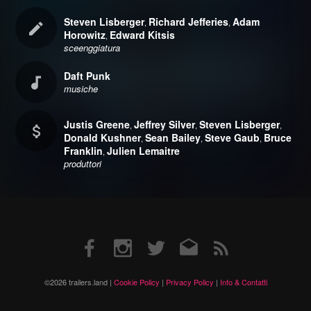
Steven Lisberger
Richard Jefferies
Adam
,
,
Horowitz
Edward Kitsis
,
sceenggiatura
Daft Punk
musiche
Justis Greene
Jeffrey Silver
Steven Lisberger
,
,
,
Donald Kushner
Sean Bailey
Steve Gaub
Bruce
,
,
,
Franklin
Julien Lemaitre
,
produttori
Facebook
Instagram
Twitter
Email
RSS
©2026 trailers.land |
Cookie Policy
|
Privacy Policy
|
Info & Contatti