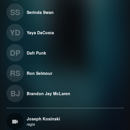
SS
Serinda Swan
YD
Yaya DaCosta
DP
Daft Punk
RS
Ron Selmour
BJ
Brandon Jay McLaren
Joseph Kosinski
regia