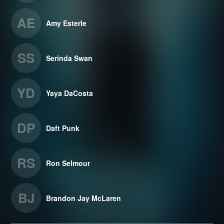
AE
Amy Esterle
SS
Serinda Swan
YD
Yaya DaCosta
DP
Daft Punk
RS
Ron Selmour
BJ
Brandon Jay McLaren