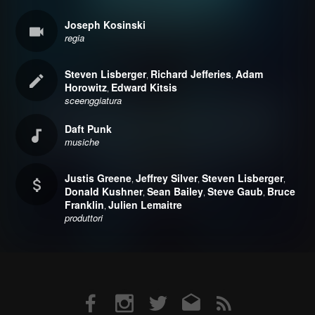
Joseph Kosinski
regia
Steven Lisberger
Richard Jefferies
Adam
,
,
Horowitz
Edward Kitsis
,
sceenggiatura
Daft Punk
musiche
Justis Greene
Jeffrey Silver
Steven Lisberger
,
,
,
Donald Kushner
Sean Bailey
Steve Gaub
Bruce
,
,
,
Franklin
Julien Lemaitre
,
produttori
Facebook
Instagram
Twitter
Email
RSS