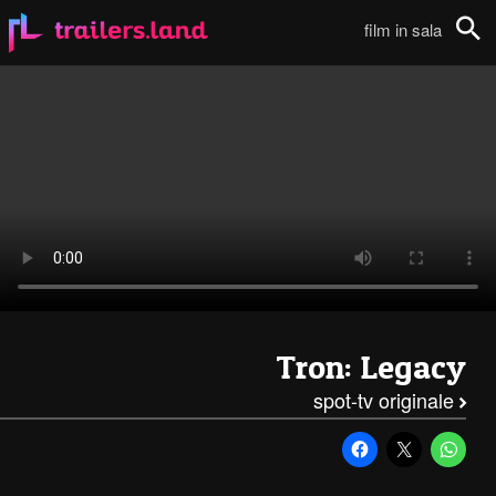
TRON Legacy: Spot TV – 1111
film in sala
Cerca
Tron: Legacy
spot-tv originale