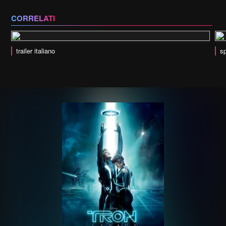
CORRELATI
trailer italiano
sp