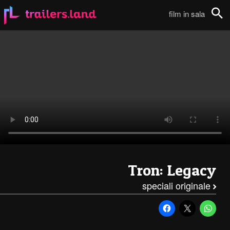
TRON Legay: Backstage – 2111
film in sala
Cerca
Tron: Legacy
speciali originale