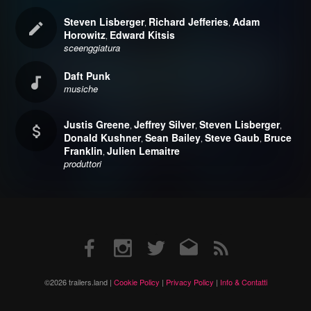
Steven Lisberger
Richard Jefferies
Adam
,
,
Horowitz
Edward Kitsis
,
sceenggiatura
Daft Punk
musiche
Justis Greene
Jeffrey Silver
Steven Lisberger
,
,
,
Donald Kushner
Sean Bailey
Steve Gaub
Bruce
,
,
,
Franklin
Julien Lemaitre
,
produttori
Facebook
Instagram
Twitter
Email
RSS
©2026 trailers.land |
Cookie Policy
|
Privacy Policy
|
Info & Contatti