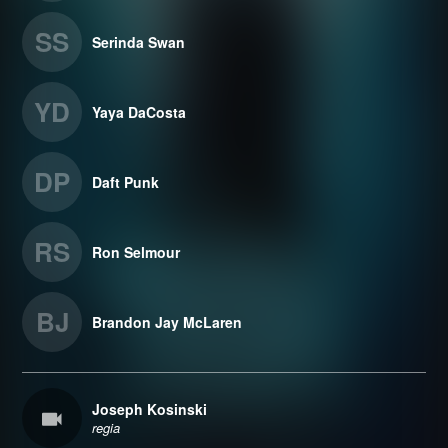
SS
Serinda Swan
YD
Yaya DaCosta
DP
Daft Punk
RS
Ron Selmour
BJ
Brandon Jay McLaren
Joseph Kosinski
regia