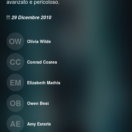
avanzato e pericoloso.
29 Dicembre 2010
OW
Olivia Wilde
CC
Conrad Coates
EM
Elizabeth Mathis
OB
Owen Best
AE
Amy Esterle