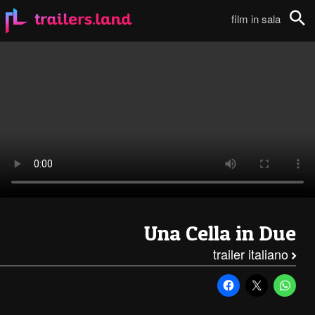
Una Cella in Due: Trailer Esteso111
film in sala
Cerca
Una Cella in Due
trailer italiano