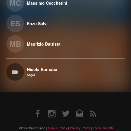
MC
Massimo Ceccherini
ES
Enzo Salvi
MB
Maurizio Battista
Nicola Barnaba
regia
Facebook
Instagram
Twitter
Email
RSS
©2026 trailers.land |
Cookie Policy
|
Privacy Policy
|
Info & Contatti