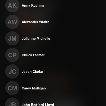
AK
Anna Kuchma
AW
Alexander Wraith
JM
Julianne Michelle
CP
Chuck Pfeiffer
JC
Jason Clarke
CM
Carey Mulligan
JB
John Bedford Lloyd