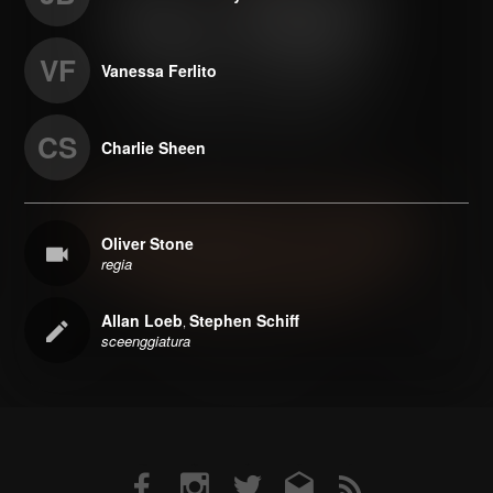
VF
Vanessa Ferlito
CS
Charlie Sheen
Oliver Stone
regia
Allan Loeb
Stephen Schiff
,
sceenggiatura
Facebook
Instagram
Twitter
Email
RSS