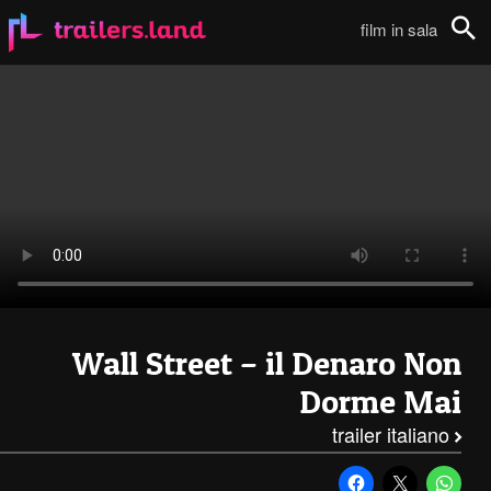
Wall Street 2: Primo Trailer (Sottotitolato)111
film in sala
Cerca
Wall Street – il Denaro Non
Dorme Mai
trailer italiano