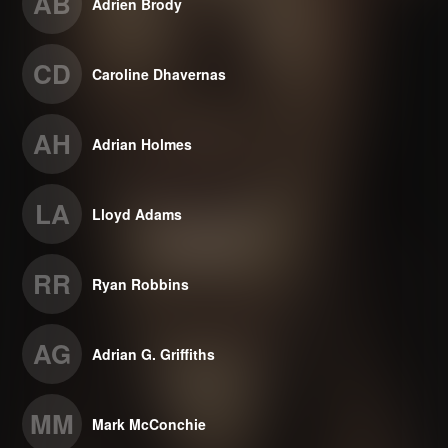
AB
Adrien Brody
CD
Caroline Dhavernas
AH
Adrian Holmes
LA
Lloyd Adams
RR
Ryan Robbins
AG
Adrian G. Griffiths
MM
Mark McConchie